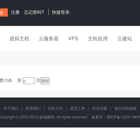
注册
忘记密码?
快捷登录:
虚拟主机
云服务器
VPS
主机租用
云建站
数:0条 第
页
关于我们
|
联系我们
|
付款方式
|
提交工单
|
常见问题
|
独立控制面板
Copyright © 2002-2016 妙逸数码, All rights reserved. 备案号：蜀ICP备12031180