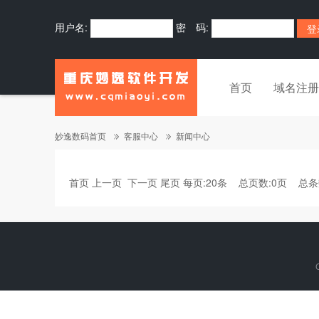
用户名:
密 码:
首页
域名注册
妙逸数码首页
客服中心
新闻中心
首页
上一页
下一页
尾页
每页:20条 总页数:0页 总条