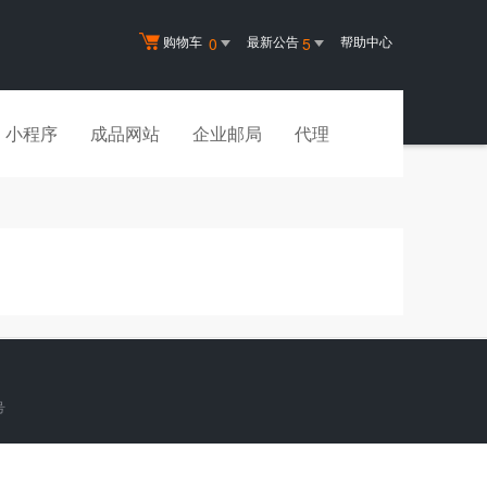
购物车
最新公告
帮助中心
0
5
小程序
成品网站
企业邮局
代理
号